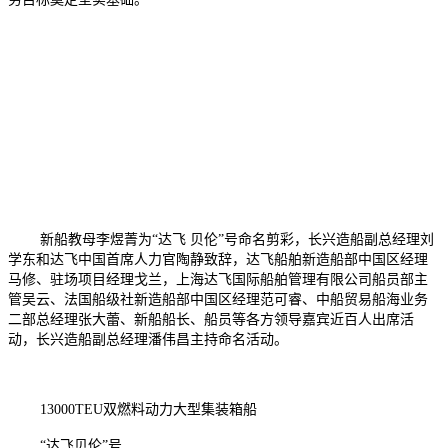
新船教母李煜菁为“达飞 贝伦”号命名剪彩，长兴造船副总经理刘
学东和达飞中国首席人力官陶静致辞，达飞船舶新造船部中国区经理
马修、驻场项目经理戈兰，上海达飞国际船舶管理有限公司船员部主
管吴云、法国船级社新造船部中国区经理范可睿、中船贸易船海业务
二部总经理张大蕾、新船船长、船员等各方领导嘉宾近百人出席活
动，长兴造船副总经理潘伟昌主持命名活动。
13000TEU双燃料动力大型集装箱船
“达飞贝伦”号