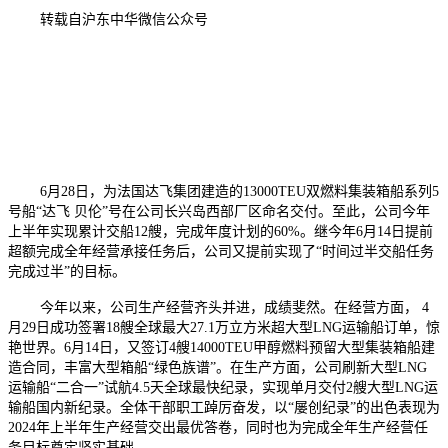
转载自沪东中华微信公众号
6月28日，为法国达飞集团建造的13000TEU双燃料集装箱船系列5
号船“达飞 贝伦”号在公司长兴岛西部厂区命名交付。至此，公司今年
上半年实现累计交船12艘，完成年度计划的60%。继今年6月14日提前
超额完成全年经营承接任务后，公司又提前实现了“时间过半交船任务
完成过半”的目标。
今年以来，公司生产经营齐头并进，成绩斐然。在经营方面， 4
月29日成功签署18艘全球最大27.1万立方米超大型LNG运输船订单，惊
艳世界。6月14日，又签订4艘14000TEU甲醇燃料预留大型集装箱船建
造合同，丰富大型箱船“绿色族谱”。在生产方面，公司刷新大型LNG
运输船“二合一”试航4.5天全球最快纪录，实现单月交付2艘大型LNG运
输船国内新纪录。全体干部职工踔厉奋发，以“屡创纪录”的出色表现为
2024年上半年生产经营交出最优答卷，同时也为完成全年生产经营任
务目标奠定坚实基础。