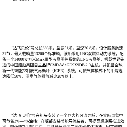
“达飞贝伦”号总长336米，型宽51米，型深26.8米，设计服务航速
21节，最大载箱量13200个标准箱。该船采用LNG双燃料动力系统，配
备一个14000立方米MarkⅢ型液货围护系统的LNG液货舱，搭载世界先
进的中国船舶集团自主品牌CMD-WinGD9X9DF-2.0主机，并配备全球
新一代智能控制废气再循环（ICER）系统，可使气体模式下的甲烷逃
逸降低50%，温室气体排放减少28%以上。
“达飞 贝伦”号在船头安装了一个巨大的风流导板，在实际运营中
可节省2%—4%油耗；在艉部安装节能导流装置，可提高螺旋桨推进效
率，降低能耗1.5%左右，并能显著减少二氧化碳气体排放。因其载箱