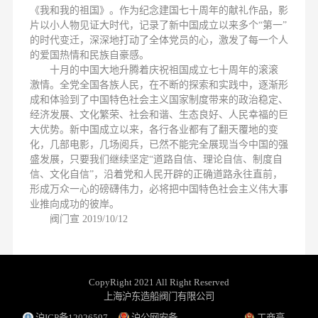
《我和我的祖国》。作为纪念建国七十周年的献礼作品，影
片以小人物见证大时代，记录了新中国成立以来多个“第一”
的时代变迁，深深地打动了全体党员的心，激发了每一个人
的爱国热情和民族自豪感。
十月的中国大地升腾着庆祝祖国成立七十周年的滚滚
激情。全党全国各族人民，在不断的探索和实践中，逐渐形
成和体验到了中国特色社会主义国家制度带来的政治稳定、
经济发展、文化繁荣、社会和谐、生态良好、人民幸福的巨
大优势。新中国成立以来，各行各业都有了翻天覆地的变
化，几部电影，几场阅兵，已然不能完全展现当今中国的强
盛发展，只要我们继续坚定“道路自信、理论自信、制度自
信、文化自信”，沿着党和人民开辟的正确道路永往直前，
形成万众一心的磅礴伟力，必将把中国特色社会主义伟大事
业推向成功的彼岸。
阀门宣 2019/10/12
CopyRight 2021 All Right Reserved
上海沪东造船阀门有限公司
沪ICP备12026597
沪公网安备
工商亮